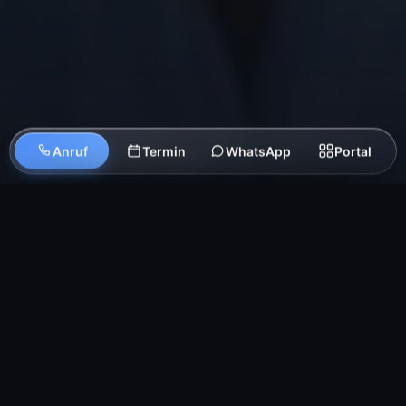
Anruf
Termin
WhatsApp
Portal
×
IHR TEAM
Die Ärztinnen und Ärzte
hinter
jedem Befund.
Universitär ausgebildet, persönlich für Sie da.
Tippen Sie auf eine Person für das Kurzprofil.
Victor-Götz Bansemer